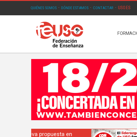
USO.ES
QUIÉNES SOMOS
·
DÓNDE ESTAMOS
·
CONTACTAR
·
FORMAC