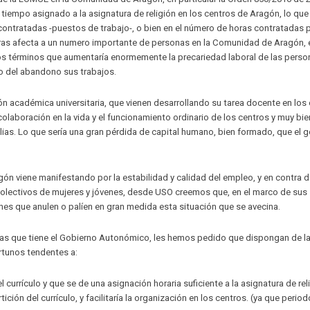
l tiempo asignado a la asignatura de religión en los centros de Aragón, lo que
contratadas -puestos de trabajo-, o bien en el número de horas contratadas 
oras afecta a un numero importante de personas en la Comunidad de Aragón, 
nos términos que aumentaría enormemente la precariedad laboral de las pers
do o del abandono sus trabajos.
n académica universitaria, que vienen desarrollando su tarea docente en los
colaboración en la vida y el funcionamiento ordinario de los centros y muy bie
ias. Lo que sería una gran pérdida de capital humano, bien formado, que el 
ón viene manifestando por la estabilidad y calidad del empleo, y en contra d
colectivos de mujeres y jóvenes, desde USO creemos que, en el marco de sus
es que anulen o palíen en gran medida esta situación que se avecina.
as que tiene el Gobierno Autonómico, les hemos pedido que dispongan de l
rtunos tendentes a:
currículo y que se de una asignación horaria suficiente a la asignatura de reli
ión del currículo, y facilitaría la organización en los centros. (ya que perio