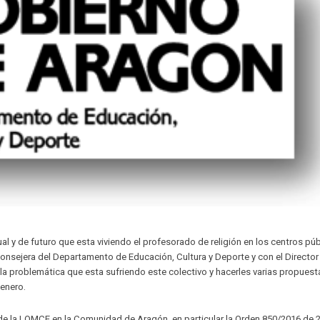
al y de futuro que esta viviendo el profesorado de religión en los centros pú
a Consejera del Departamento de Educación, Cultura y Deporte y con el Director
es la problemática que esta sufriendo este colectivo y hacerles varias propues
 enero.
e la LOMCE en la Comunidad de Aragón, en particular la Orden 850/2016 de 