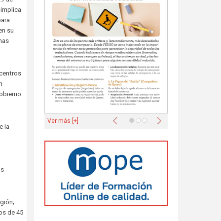
 implica
para
en su
onas
 centros
n
gobierno
Anterior
Siguiente
Ver más [+]
e la
as
gión;
dos de 45