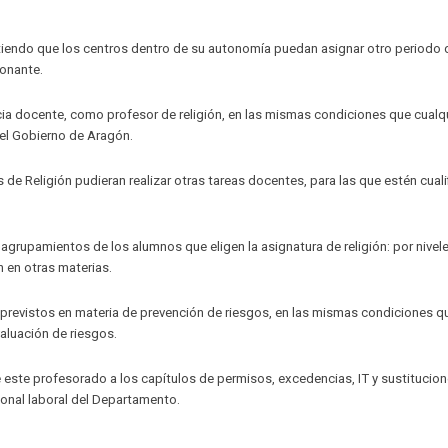
mitiendo que los centros dentro de su autonomía puedan asignar otro periodo 
ionante.
cia docente, como profesor de religión, en las mismas condiciones que cualq
l Gobierno de Aragón.
 de Religión pudieran realizar otras tareas docentes, para las que estén cual
os agrupamientos de los alumnos que eligen la asignatura de religión: por nivel
 en otras materias.
s previstos en materia de prevención de riesgos, en las mismas condiciones qu
aluación de riesgos.
e este profesorado a los capítulos de permisos, excedencias, IT y sustitucio
rsonal laboral del Departamento.