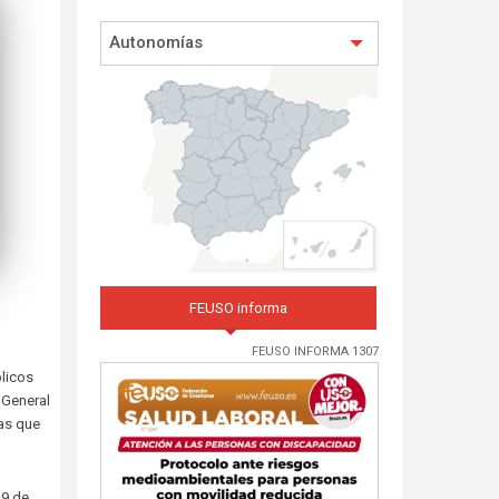
Autonomías
FEUSO informa
FEUSO INFORMA 1307
blicos
 General
tas que
29 de