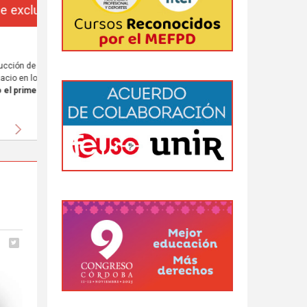
da
 al
Siguiente