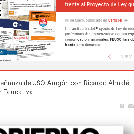
frente al Proyecto de Ley que excluye a la concerta
Carrusel
06 de Mayo, publicado en
La tramitación del Proyecto de Ley de reducción de la jornada lectiva del
profesorado ha comenzado a ocupar espacio en los principales medios de
comunicación nacionales.
FEUSO ha sido el primer sindicato en dar un paso
frente
para denunciar...
Anterior
señanza de USO-Aragón con Ricardo Almalé,
n Educativa