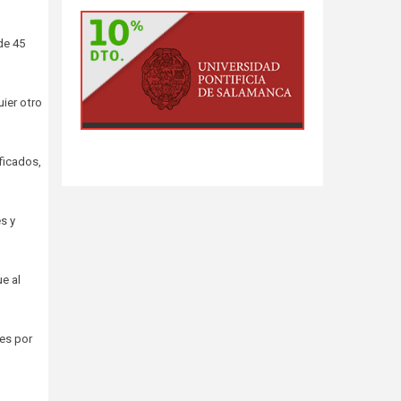
de 45
uier otro
ificados,
es y
e al
nes por