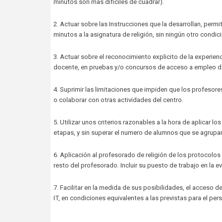
minutos son mas difíciles de cuadrar).
2. Actuar sobre las Instrucciones que la desarrollan, per
minutos a la asignatura de religión, sin ningún otro condic
3. Actuar sobre el reconocimiento explicito de la experien
docente, en pruebas y/o concursos de acceso a empleo de
4. Suprimir las limitaciones que impiden que los profesores
o colaborar con otras actividades del centro.
5. Utilizar unos criterios razonables a la hora de aplicar l
etapas, y sin superar el numero de alumnos que se agrupan
6. Aplicación al profesorado de religión de los protocolo
resto del profesorado. Incluir su puesto de trabajo en la ev
7. Facilitar en la medida de sus posibilidades, el acceso d
IT, en condiciones equivalentes a las previstas para el pe