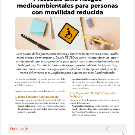
Anterior
Ver más [+]
Sigu