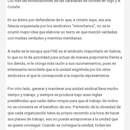
CIG tras las movilizaciones de las caravanas de coches en Vigo y A
Coruña.
En su ánimo por defenderse de lo que, a criterio suyo, era una
falacia orquestada por los sindicatos “minoritarios”, no se le
ocurrió mejor idea que elaborar un texto en que mezcló verdades
con medias verdades y mentiras meridianas.
A nadie se le escapa que FSIE es el sindicato mayoritario en Galicia,
lo que no le da autoridad para actuar de manera prepotente frente a
los demás, ni le otorga más razón a sus razonamientos, pues es
interesante recordarle que a la unidad esgrimida por
los otros
sindicatos sí que le corresponde a la mayoría representativa.
Por otro lado, generar y mantener una unidad sindical lleva mucho
tiempo y trabajo, y siempre se produce bajo unas reglas
predefinidas que nadie debe romper para que el trabajo de todos
no se convierta en el beneficio de uno. Partiendo de la obviedad de
que cada organización tiene su propio recorrido a la hora de hacer
sus planes de trabajo, eso no puede anteponerse a la unidad que
se quiere conseguir. Cuando se consigue la unidad, todas las