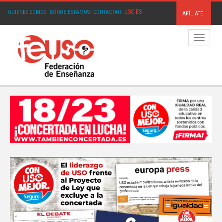
USO.ES
QUIÉNES SOMOS
·
DÓNDE ESTAMOS
·
CONTACTAR
·
AFÍLIATE
Menú