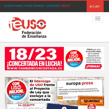
USO.ES
QUIÉNES SOMOS
·
DÓNDE ESTAMOS
·
CONTACTAR
·
AFÍLIATE
Menú