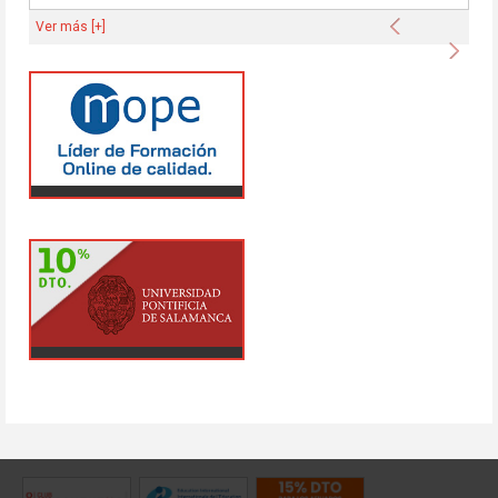
Anterior
Ver más [+]
Sigu