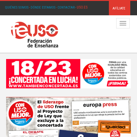
USO.ES
QUIÉNES SOMOS
·
DÓNDE ESTAMOS
·
CONTACTAR
·
AFÍLIATE
Menú