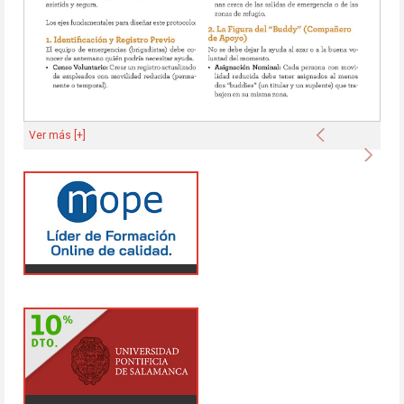
Anterior
Ver más [+]
Sigu