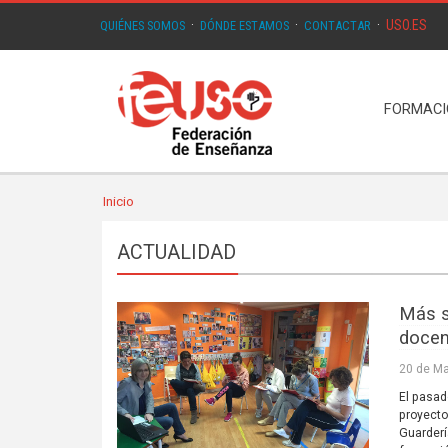
USO.ES
QUIÉNES SOMOS
·
DÓNDE ESTAMOS
·
CONTACTAR
·
FORMAC
Inicio
ACTUALIDAD
Más s
docen
20 de Ma
El pasad
proyecto
Guarderí