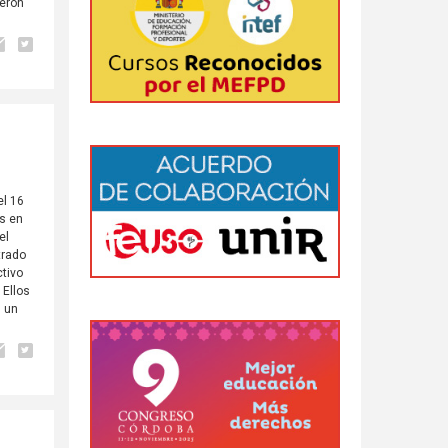
ueron
el 16
os en
el
trado
ctivo
 Ellos
s un