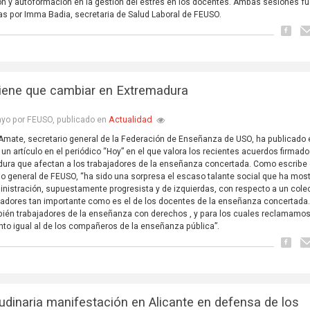
n y autoformación en la gestión del estrés en los docentes. Ambas sesiones f
as por Imma Badia, secretaria de Salud Laboral de FEUSO.
tiene que cambiar en Extremadura
Actualidad
yo por FEUSO, publicado en
Amate, secretario general de la Federación de Enseñanza de USO, ha publicado 
un artículo en el periódico “Hoy” en el que valora los recientes acuerdos firmad
ura que afectan a los trabajadores de la enseñanza concertada. Como escribe 
io general de FEUSO, “ha sido una sorpresa el escaso talante social que ha mos
nistración, supuestamente progresista y de izquierdas, con respecto a un cole
jadores tan importante como es el de los docentes de la enseñanza concertada.
ién trabajadores de la enseñanza con derechos , y para los cuales reclamamo
nto igual al de los compañeros de la enseñanza pública”.
tudinaria manifestación en Alicante en defensa de los