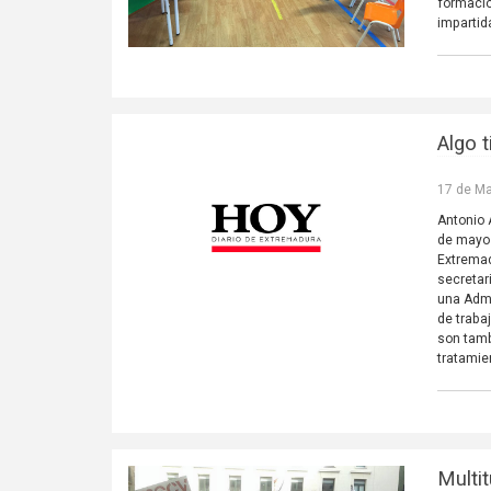
formació
impartid
Algo 
17 de Ma
Antonio 
de mayo 
Extremad
secretar
una Admi
de traba
son tamb
tratamie
Multi