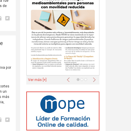
a fue
s de
de
iva por
r
Anterior
Siguiente
Ver más [+]
cortes
n un
os más
ia,