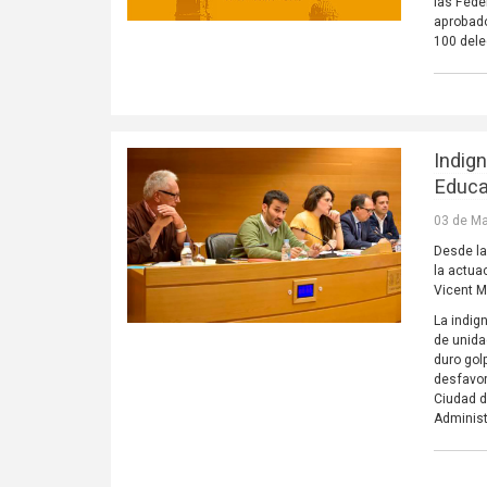
las Fede
aprobado
100 del
Indig
Educa
03 de Ma
Desde l
la actua
Vicent M
La indig
de unida
duro gol
desfavor
Ciudad d
Administ