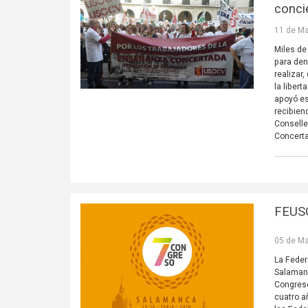
conci
11 de Ma
Miles de
para den
realizar
la liber
apoyó es
recibien
Conselle
Concert
FEUSO
05 de Ma
La Feder
Salamanc
Congreso
cuatro a