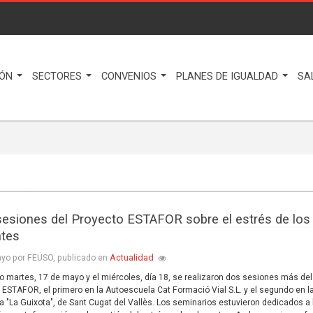
IÓN
SECTORES
CONVENIOS
PLANES DE IGUALDAD
SA
esiones del Proyecto ESTAFOR sobre el estrés de los
tes
Actualidad
yo por FEUSO, publicado en
o martes, 17 de mayo y el miércoles, día 18, se realizaron dos sesiones más del
 ESTAFOR, el primero en la Autoescuela Cat Formació Vial S.L. y el segundo en l
a "La Guixota", de Sant Cugat del Vallès. Los seminarios estuvieron dedicados a 