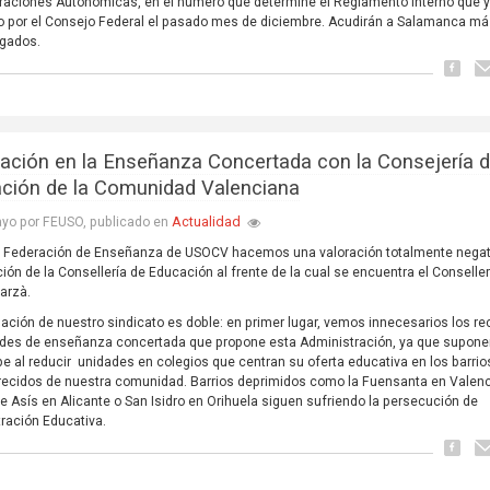
raciones Autonómicas, en el número que determine el Reglamento interno que y
 por el Consejo Federal el pasado mes de diciembre. Acudirán a Salamanca má
egados.
nación en la Enseñanza Concertada con la Consejería 
ción de la Comunidad Valenciana
Actualidad
yo por FEUSO, publicado en
a Federación de Enseñanza de USOCV hacemos una valoración totalmente negat
ción de la Consellería de Educación al frente de la cual se encuentra el Conselle
arzà.
nación de nuestro sindicato es doble: en primer lugar, vemos innecesarios los re
des de enseñanza concertada que propone esta Administración, ya que supone
pe al reducir unidades en colegios que centran su oferta educativa en los barri
ecidos de nuestra comunidad. Barrios deprimidos como la Fuensanta en Valenc
e Asís en Alicante o San Isidro en Orihuela siguen sufriendo la persecución de
ración Educativa.