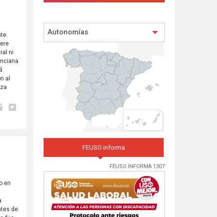
Autonomías
nte
iere
ial ni
enciana
á
n al
nza
FEUSO informa
FEUSO INFORMA 1307
o en
a
ntes de