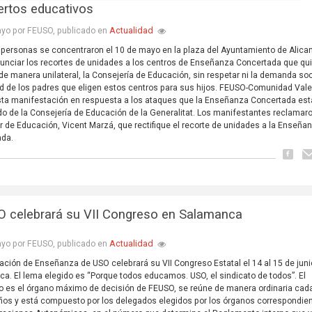
ertos educativos
Actualidad
yo por FEUSO, publicado en
 personas se concentraron el 10 de mayo en la plaza del Ayuntamiento de Alica
unciar los recortes de unidades a los centros de Enseñanza Concertada que qu
, de manera unilateral, la Consejería de Educación, sin respetar ni la demanda soc
tad de los padres que eligen estos centros para sus hijos. FEUSO-Comunidad Val
ta manifestación en respuesta a los ataques que la Enseñanza Concertada est
do de la Consejería de Educación de la Generalitat. Los manifestantes reclamaro
r de Educación, Vicent Marzá, que rectifique el recorte de unidades a la Enseña
ada.
 celebrará su VII Congreso en Salamanca
Actualidad
yo por FEUSO, publicado en
ación de Enseñanza de USO celebrará su VII Congreso Estatal el 14 al 15 de juni
a. El lema elegido es “Porque todos educamos. USO, el sindicato de todos”. El
 es el órgano máximo de decisión de FEUSO, se reúne de manera ordinaria cad
ños y está compuesto por los delegados elegidos por los órganos correspondie