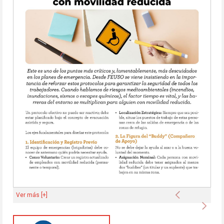
Anterior
Ver más [+]
Sigu