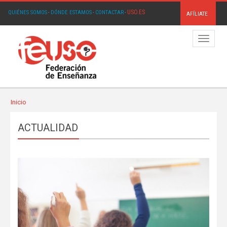
USO.ES
QUIÉNES SOMOS
·
DÓNDE ESTAMOS
·
CONTACTAR
·
AFÍLIATE
Menú
Inicio
ACTUALIDAD