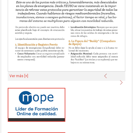
Anterior
Ver más [+]
Sigu