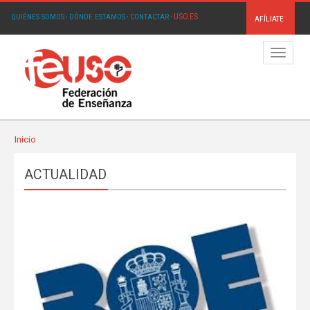
USO.ES
QUIÉNES SOMOS
·
DÓNDE ESTAMOS
·
CONTACTAR
·
AFÍLIATE
Menú
Inicio
ACTUALIDAD