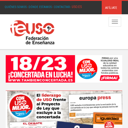
USO.ES
QUIÉNES SOMOS
·
DÓNDE ESTAMOS
·
CONTACTAR
·
AFÍLIATE
Menú