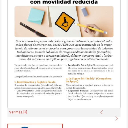
Anterior
Ver más [+]
Sigu