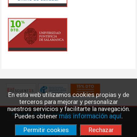
En esta web utilizamos cookies propias y de
terceros para mejorar y personalizar
nuestros servicios y facilitarte la navegación.
Aviso legal
·
Política de Cookies
·
Política de privacidad
más información aquí
Puedes obtener
.
Permitir cookies
Rechazar
Federación de Enseñanza de USO · Teléfono: 91 577 41 13 ·
Príncipe de Vergara, 13 · 7º 28001 MADRID