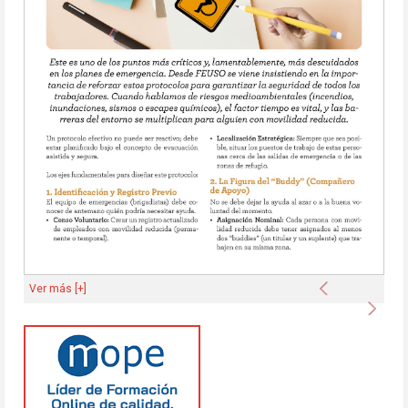
Anterior
Ver más [+]
Sigu