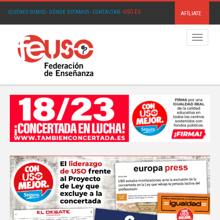
USO.ES
QUIÉNES SOMOS
·
DÓNDE ESTAMOS
·
CONTACTAR
·
AFÍLIATE
Menú