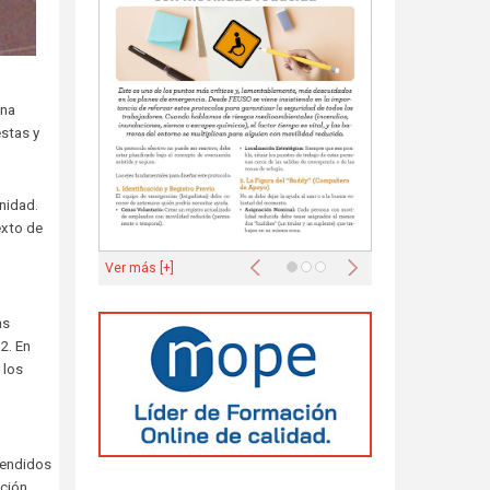
una
estas y
nidad.
exto de
Anterior
Siguiente
Ver más [+]
as
2. En
 los
rendidos
ación