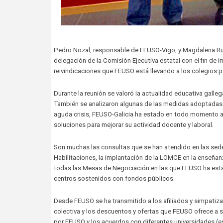
Pedro Nozal, responsable de FEUSO-Vigo, y Magdalena Rum
delegación de la Comisión Ejecutiva estatal con el fin de i
reivindicaciones que FEUSO está llevando a los colegios pa
Durante la reunión se valoró la actualidad educativa gall
También se analizaron algunas de las medidas adoptadas p
aguda crisis, FEUSO-Galicia ha estado en todo momento al
soluciones para mejorar su actividad docente y laboral.
Son muchas las consultas que se han atendido en las sede
Habilitaciones, la implantación de la LOMCE en la enseñan
todas las Mesas de Negociación en las que FEUSO ha estad
centros sostenidos con fondos públicos.
Desde FEUSO se ha transmitido a los afiliados y simpatiz
colectiva y los descuentos y ofertas que FEUSO ofrece a 
por FEUSO y los acuerdos con diferentes universidades (e