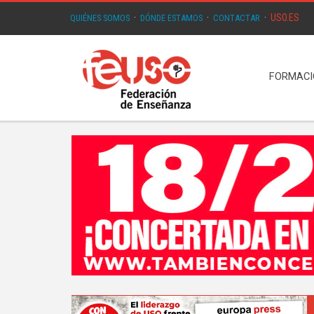
USO.ES
QUIÉNES SOMOS
·
DÓNDE ESTAMOS
·
CONTACTAR
·
FORMAC