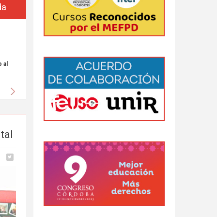
da
 al
Siguiente
tal