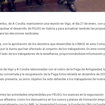
bo, de A Coruña, mantuvieron una reunión en Vigo, el día 27 de enero, con 
mpulsar el desarrollo de FEUSO en Galicia y para actualizar también las propu
ra las elecciones sindicales.
ega, con la aprobación de los decretos que desarrollan la LOMCE en esta Comu
or la Xunta que han afectado al conjunto de los trabajadores. En este cont
 lado de los trabajadores de la enseñanza, proporcionándoles información y
s de Vigo y A Coruña relacionadas con el cobro de la Paga de Antigüedad, l
za concertada y la recuperación de la Paga Extra retraída en diciembre de 201
o presente, su único objetivo ha sido defender a los trabajadores de todos
antes las actividades emprendidas por FEUSO, los avances en la negociación
sus afiliados, como los descuentos en los cursos y planes de formación emp
specialmente con la UNIR, la Universidad Europea, la Fundación SM y la Fund