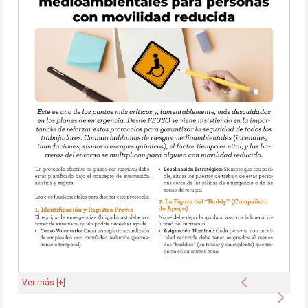
Anterior
Ver más [+]
Sigu