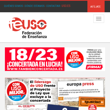
USO.ES
QUIÉNES SOMOS
·
DÓNDE ESTAMOS
·
CONTACTAR
·
AFÍLIATE
Menú