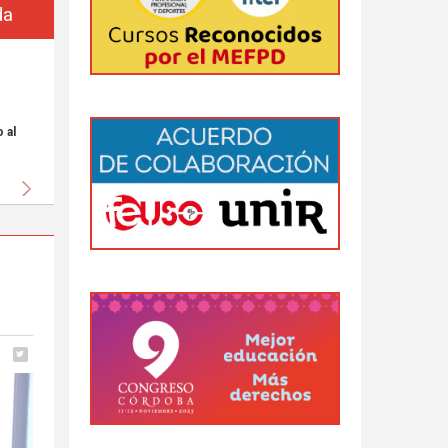
da
 al
Siguiente