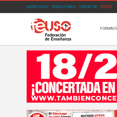
USO.ES
QUIÉNES SOMOS
·
DÓNDE ESTAMOS
·
CONTACTAR
·
FORMAC