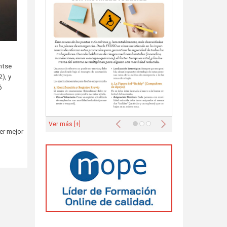
ntse
), y
ó
Anterior
Siguiente
Ver más [+]
er mejor