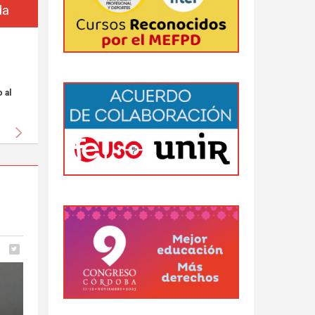
da
 al
Siguiente