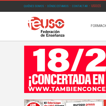
USO.ES
QUIÉNES SOMOS
·
DÓNDE ESTAMOS
·
CONTACTAR
·
FORMAC