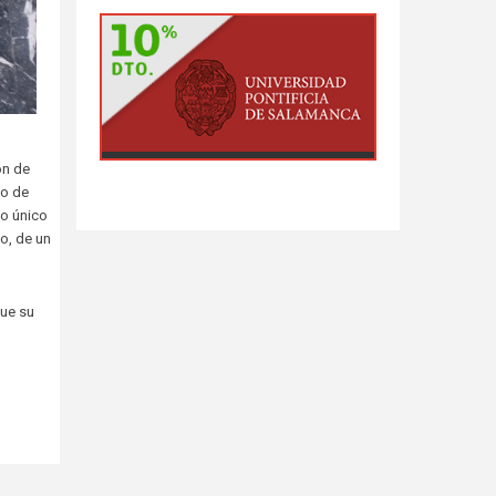
ón de
do de
lo único
o, de un
que su