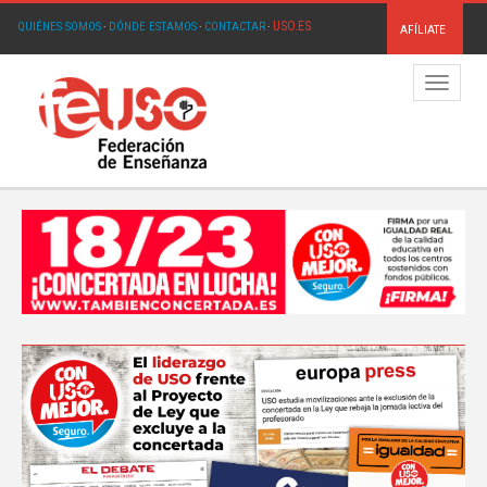
USO.ES
QUIÉNES SOMOS
·
DÓNDE ESTAMOS
·
CONTACTAR
·
AFÍLIATE
Menú