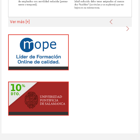
Anterior
Ver más [+]
Sigu