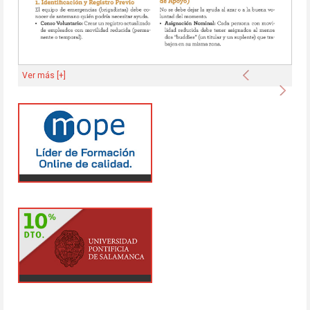
Anterior
Ver más [+]
Sigu