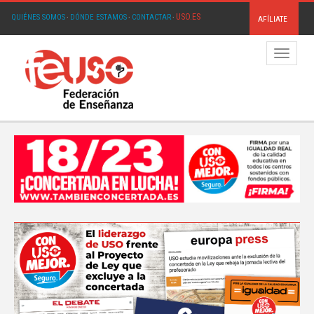
USO.ES
QUIÉNES SOMOS
·
DÓNDE ESTAMOS
·
CONTACTAR
·
AFÍLIATE
Menú