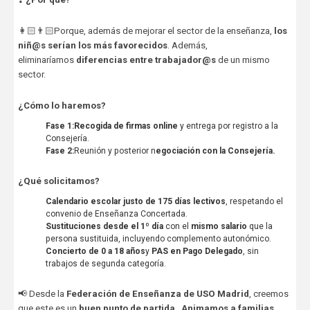
👩🏻👨🏻Porque, además de mejorar el sector de la enseñanza,
los
niñ@s serían los más favorecidos
. Además,
eliminaríamos
diferencias entre trabajador@s
de un mismo
sector.
¿Cómo lo haremos?
Fase 1:
Recogida de firmas online
y entrega por registro a la
Consejería.
Fase 2:
Reunión y posterior n
egociación con la Consejería.
¿Qué solicitamos?
Calendario escolar justo de
175 días lectivos
, respetando el
convenio de Enseñanza Concertada.
Sustituciones desde el 1º día
con el
mismo salario
que la
persona sustituida, incluyendo complemento autonómico.
Concierto de 0 a 18 años
y
PAS en Pago Delegado
, sin
trabajos de segunda categoría.
📢 Desde la
Federación de Enseñanza de USO Madrid
, creemos
que este es un
buen punto de partida
.
Animamos a familias,