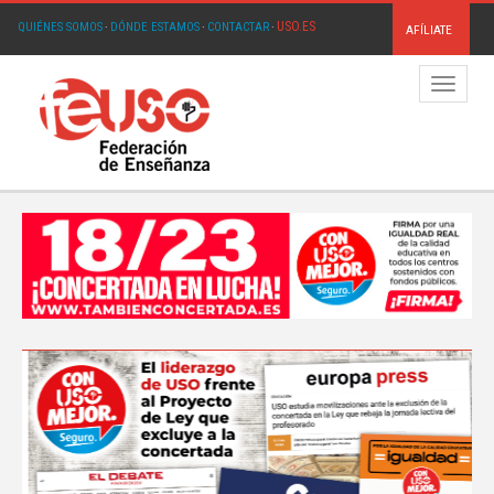
USO.ES
QUIÉNES SOMOS
·
DÓNDE ESTAMOS
·
CONTACTAR
·
AFÍLIATE
Menú