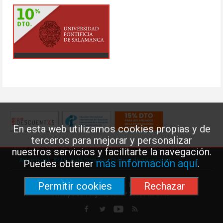
En esta web utilizamos cookies propias y de
terceros para mejorar y personalizar
nuestros servicios y facilitarte la navegación.
Aviso legal
·
Política de Cookies
·
Política de privacidad
más información aquí
Puedes obtener
.
Permitir cookies
Rechazar
Federación de Enseñanza de USO · Teléfono: 91 577 41 13 ·
Príncipe de Vergara, 13 · 7º 28001 MADRID