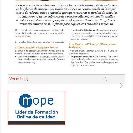
Anterior
Ver más [+]
Sigu