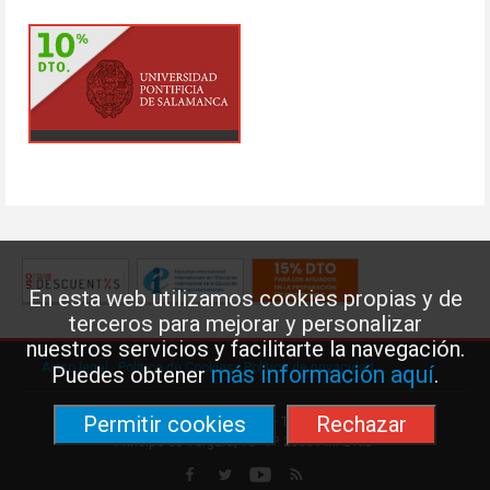
En esta web utilizamos cookies propias y de
terceros para mejorar y personalizar
nuestros servicios y facilitarte la navegación.
Aviso legal
·
Política de Cookies
·
Política de privacidad
más información aquí
Puedes obtener
.
Permitir cookies
Rechazar
Federación de Enseñanza de USO · Teléfono: 91 577 41 13 ·
Príncipe de Vergara, 13 · 7º 28001 MADRID