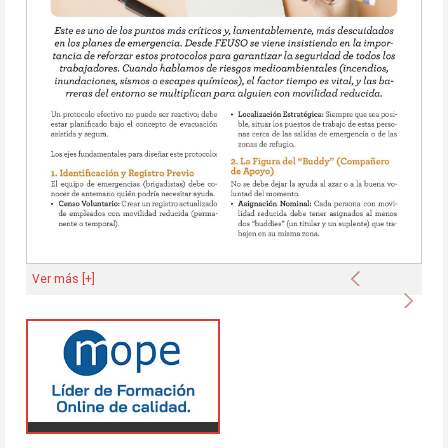
Anterior
Ver más [+]
Sigu