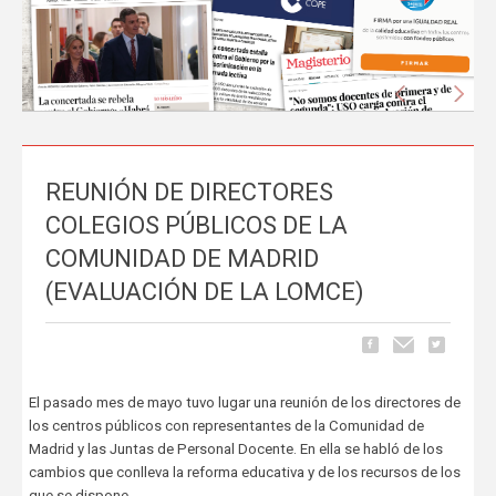
Anterior
Sigu
REUNIÓN DE DIRECTORES
La prensa nacional se hace eco del liderazgo
COLEGIOS PÚBLICOS DE LA
de FEUSO frente al Proyecto de Ley que
COMUNIDAD DE MADRID
excluye a la concertada
(EVALUACIÓN DE LA LOMCE)
Carrusel
06 de Mayo, publicado en
La tramitación del Proyecto de Ley de reducción de la jornada
lectiva del profesorado ha comenzado a ocupar espacio en los
principales medios de comunicación nacionales.
FEUSO ha sido el
El pasado mes de mayo tuvo lugar una reunión de los directores de
primer sindicato en dar un paso al frente
para denunciar...
los centros públicos con representantes de la Comunidad de
Madrid y las Juntas de Personal Docente. En ella se habló de los
cambios que conlleva la reforma educativa y de los recursos de los
que se dispone.