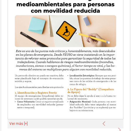
Anterior
Ver más [+]
Sigu