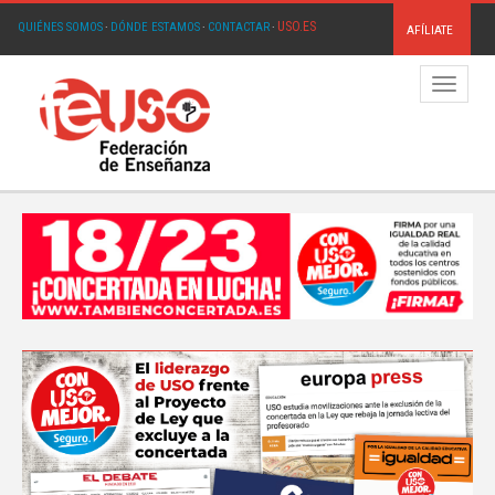
USO.ES
QUIÉNES SOMOS
·
DÓNDE ESTAMOS
·
CONTACTAR
·
AFÍLIATE
Menú