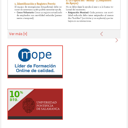
Anterior
Ver más [+]
Sigu