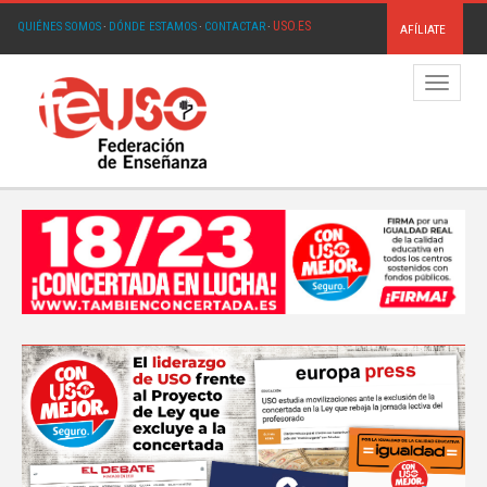
USO.ES
QUIÉNES SOMOS
·
DÓNDE ESTAMOS
·
CONTACTAR
·
AFÍLIATE
Menú