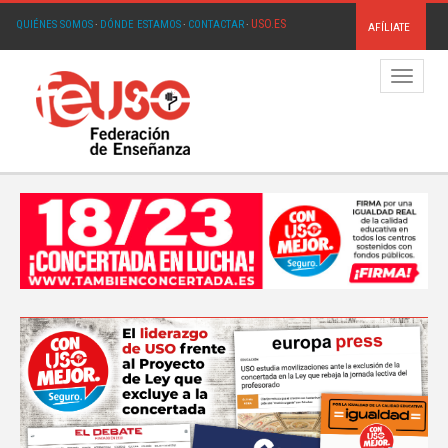
USO.ES
QUIÉNES SOMOS
·
DÓNDE ESTAMOS
·
CONTACTAR
·
AFÍLIATE
Menú