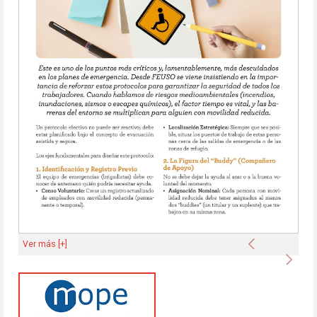
Anterior
Ver más [+]
Sigu