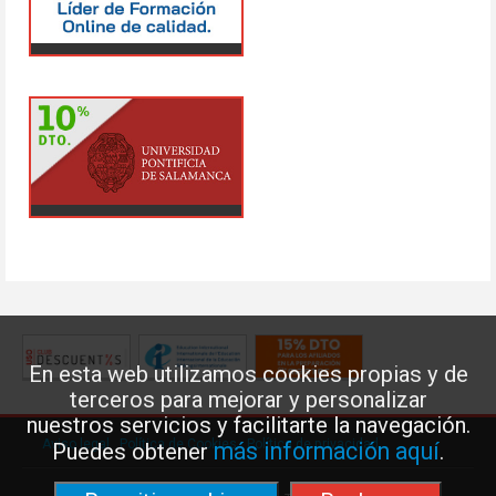
En esta web utilizamos cookies propias y de
terceros para mejorar y personalizar
nuestros servicios y facilitarte la navegación.
Aviso legal
·
Política de Cookies
·
Política de privacidad
más información aquí
Puedes obtener
.