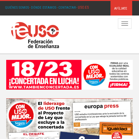
USO.ES
QUIÉNES SOMOS
·
DÓNDE ESTAMOS
·
CONTACTAR
·
AFÍLIATE
Menú