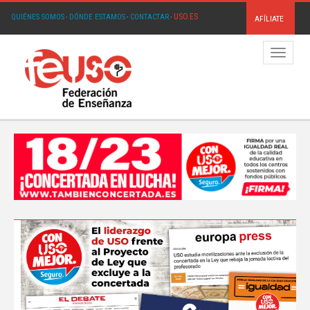
USO.ES
QUIÉNES SOMOS
·
DÓNDE ESTAMOS
·
CONTACTAR
·
AFÍLIATE
Menú