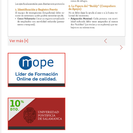
Anterior
Ver más [+]
Sigu