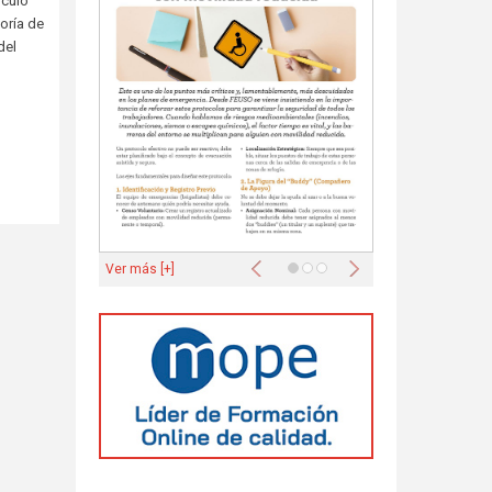
ículo
oría de
del
Anterior
Siguiente
Ver más [+]