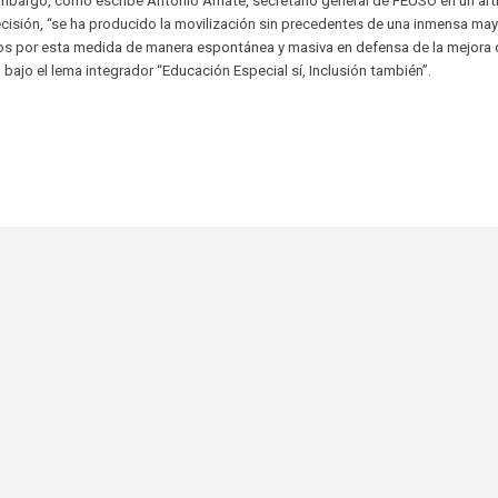
 embargo, como escribe Antonio Amate, secretario general de FEUSO en un art
decisión, “se ha producido la movilización sin precedentes de una inmensa may
ados por esta medida de manera espontánea y masiva en defensa de la mejora 
bajo el lema integrador “Educación Especial sí, Inclusión también”.