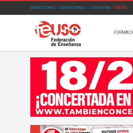
USO.ES
QUIÉNES SOMOS
·
DÓNDE ESTAMOS
·
CONTACTAR
·
FORMAC