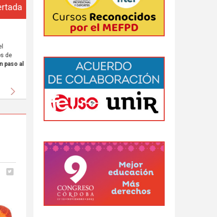
da
 al
Siguiente