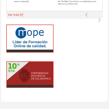
Anterior
Ver más [+]
Sigu