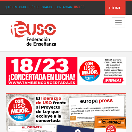
USO.ES
QUIÉNES SOMOS
·
DÓNDE ESTAMOS
·
CONTACTAR
·
AFÍLIATE
Menú