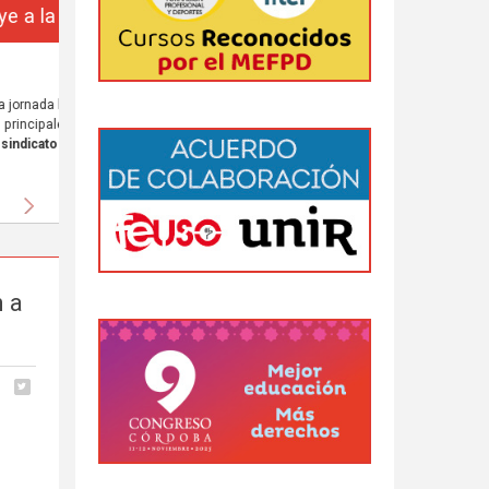
da
 al
Siguiente
n a