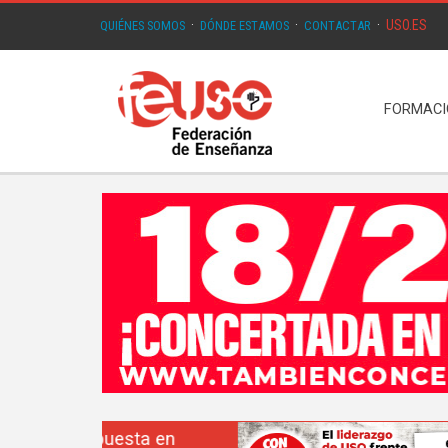
USO.ES
QUIÉNES SOMOS
·
DÓNDE ESTAMOS
·
CONTACTAR
·
FORMAC