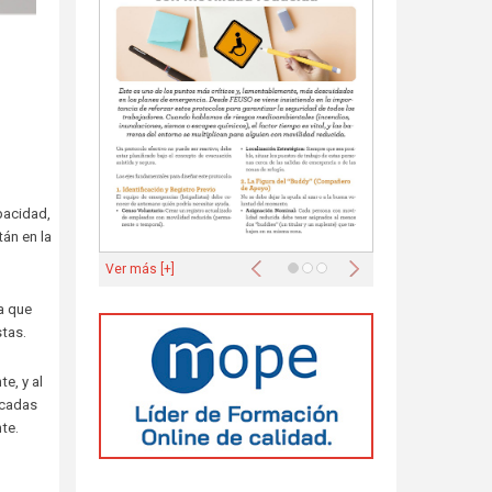
pacidad,
án en la
Anterior
Siguiente
Ver más [+]
a que
stas.
e, y al
ocadas
te.