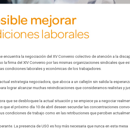
 se encuentra la negociación del XV Convenio colectivo de atención a la disca
o la firma del XIV Convenio por las mismas organizaciones sindicales que est
s condiciones laborales y económicas de los trabajadores.
tual estrategia negociadora, que aboca a un callejón sin salida la esperanz
para lograr alcanzar muchas reivindicaciones que consideramos realistas y ju
a que se desbloquee la actual situación y se empiece ya a negociar realment
 que el próximo día 10 de abril deseen secundar las concentraciones conv
 sus condiciones de trabajo como en las retribuciones que perciben actualmen
inoperante. La presencia de USO es hoy más necesaria que nunca en esta mesa