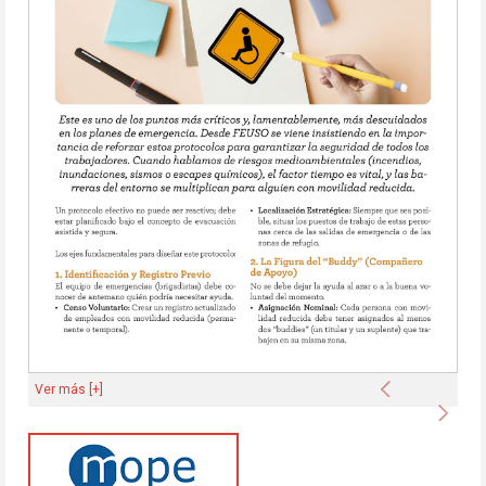
Anterior
Ver más [+]
Sigu