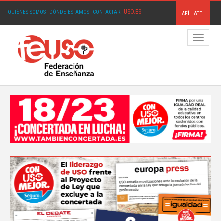
USO.ES
QUIÉNES SOMOS
·
DÓNDE ESTAMOS
·
CONTACTAR
·
AFÍLIATE
Menú