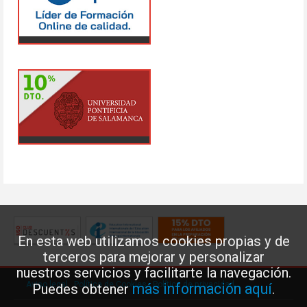
En esta web utilizamos cookies propias y de
terceros para mejorar y personalizar
nuestros servicios y facilitarte la navegación.
Aviso legal
·
Política de Cookies
·
Política de privacidad
más información aquí
Puedes obtener
.