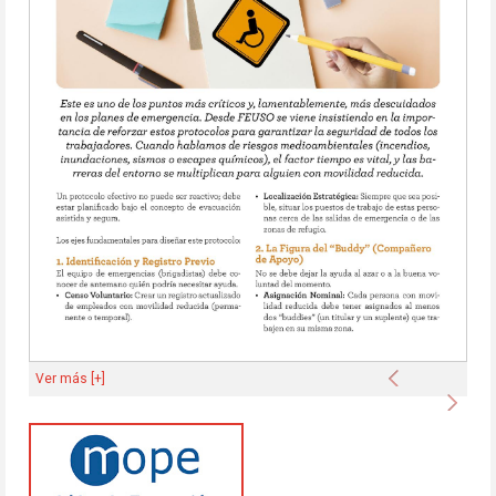
Anterior
Ver más [+]
Sigu