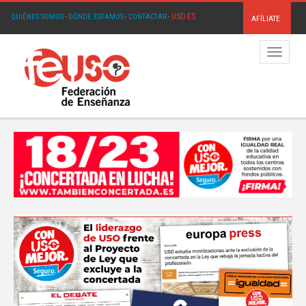
USO.ES
QUIÉNES SOMOS
·
DÓNDE ESTAMOS
·
CONTACTAR
·
AFÍLIATE
Menú