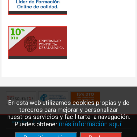
En esta web utilizamos cookies propias y de
terceros para mejorar y personalizar
nuestros servicios y facilitarte la navegación.
Aviso legal
·
Política de Cookies
·
Política de privacidad
más información aquí
Puedes obtener
.