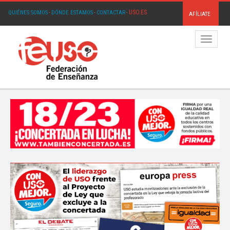
USO.ES
QUIÉNES SOMOS
·
DÓNDE ESTAMOS
·
CONTACTAR
·
AFÍLIATE
Menú