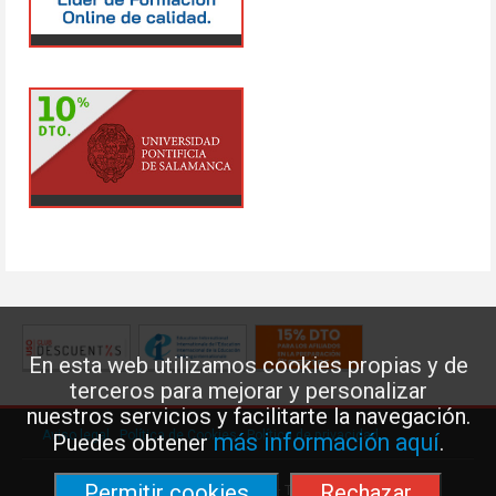
En esta web utilizamos cookies propias y de
terceros para mejorar y personalizar
nuestros servicios y facilitarte la navegación.
Aviso legal
·
Política de Cookies
·
Política de privacidad
más información aquí
Puedes obtener
.
Permitir cookies
Rechazar
Federación de Enseñanza de USO · Teléfono: 91 577 41 13 ·