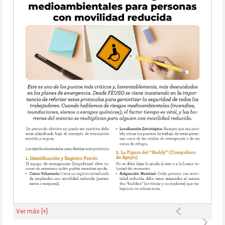
Anterior
Ver más [+]
Sigu