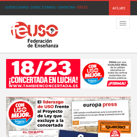
USO.ES
QUIÉNES SOMOS
·
DÓNDE ESTAMOS
·
CONTACTAR
·
AFÍLIATE
Menú