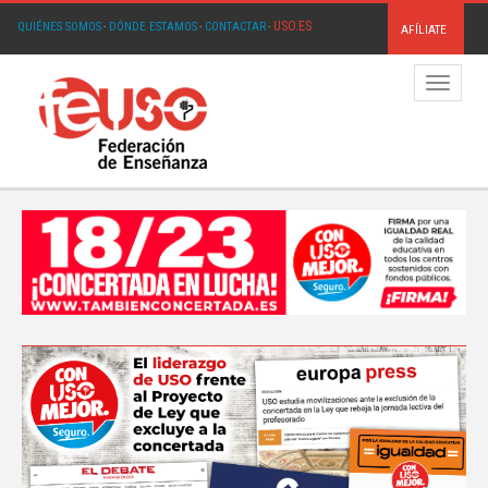
USO.ES
QUIÉNES SOMOS
·
DÓNDE ESTAMOS
·
CONTACTAR
·
AFÍLIATE
Menú