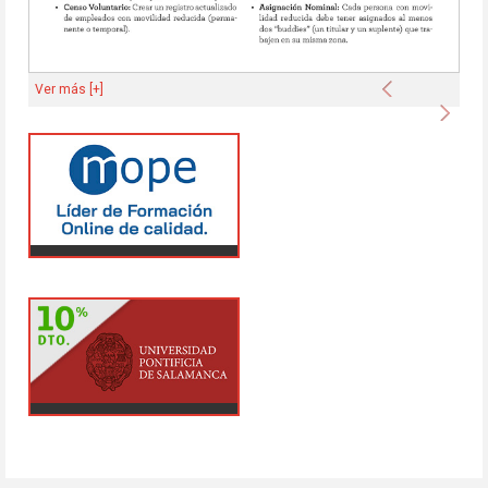
Anterior
Ver más [+]
Sigu