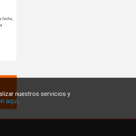
a fecha,
la
lizar nuestros servicios y
n aquí
.