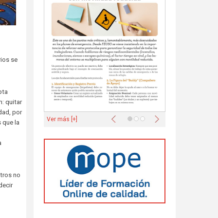
rios se
pta
: quitar
dad, por
Anterior
Siguiente
Ver más [+]
 que la
.
a
otros no
decir