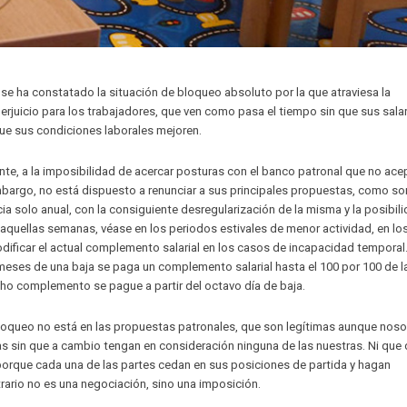
 se ha constatado la situación de bloqueo absoluto por la que atraviesa la
erjuicio para los trabajadores, que ven como pasa el tiempo sin que sus sala
 que sus condiciones laborales mejoren.
e, a la imposibilidad de acercar posturas con el banco patronal que no ace
embargo, no está dispuesto a renunciar a sus principales propuestas, como son
ia solo anual, con la consiguiente desregularización de la misma y la posibili
 aquellas semanas, véase en los periodos estivales de menor actividad, en los
odificar el actual complemento salarial en los casos de incapacidad temporal
eses de una baja se paga un complemento salarial hasta el 100 por 100 de l
ho complemento se pague a partir del octavo día de baja.
 bloqueo no está en las propuestas patronales, que son legítimas aunque nos
 sin que a cambio tengan en consideración ninguna de las nuestras. Ni que 
porque cada una de las partes cedan en sus posiciones de partida y hagan
ario no es una negociación, sino una imposición.