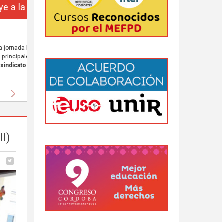
da
 al
Siguiente
II)