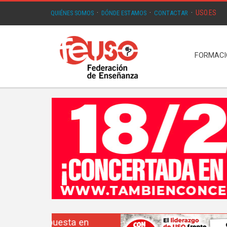
USO.ES
QUIÉNES SOMOS
·
DÓNDE ESTAMOS
·
CONTACTAR
·
FORMAC