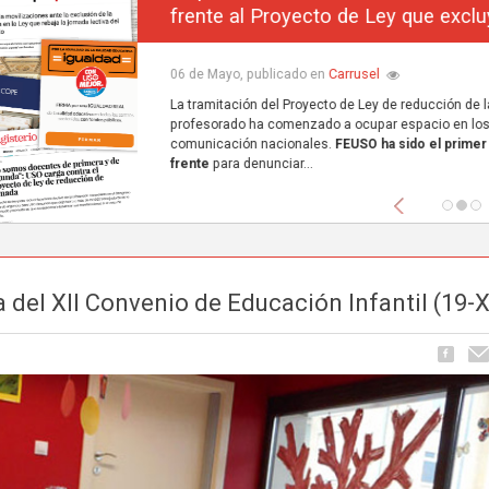
frente al Proyecto de Ley que excluye a la concerta
Carrusel
06 de Mayo, publicado en
La tramitación del Proyecto de Ley de reducción de la jornada lectiva del
profesorado ha comenzado a ocupar espacio en los principales medios de
comunicación nacionales.
FEUSO ha sido el primer sindicato en dar un paso
frente
para denunciar...
Anterior
del XII Convenio de Educación Infantil (19-X