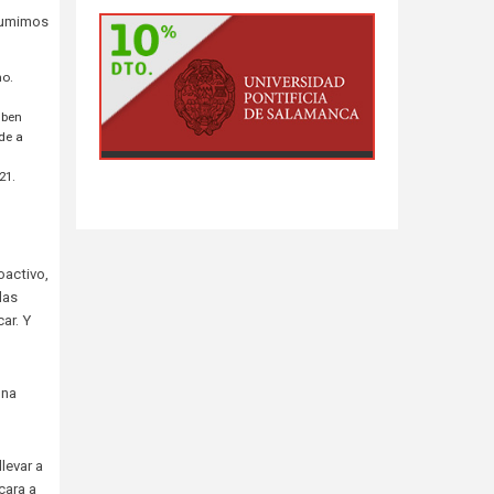
esumimos
mo.
iben
nde a
21.
oactivo,
las
ar. Y
una
levar a
cara a