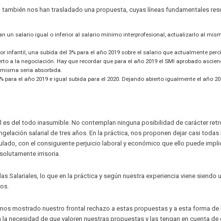
nión también nos han trasladado una propuesta, cuyas líneas fundamentales r
un salario igual o inferior al salario mínimo interprofesional, actualizarlo al mis
r infantil, una subida del 3% para el año 2019 sobre el salario que actualmente perc
abierto a la negociación. Hay que recordar que para el año 2019 el SMI aprobado ascie
la misma sería absorbida.
5% para el año 2019 e igual subida para el 2020. Dejando abierto igualmente el año 20
l es del todo inasumible. No contemplan ninguna posibilidad de carácter retr
gelación salarial de tres años. En la práctica, nos proponen dejar casi todas 
ulado, con el consiguiente perjuicio laboral y económico que ello puede implic
olutamente irrisoria.
s Salariales, lo que en la práctica y según nuestra experiencia viene siendo 
dos.
mos mostrado nuestro frontal rechazo a estas propuestas y a esta forma de l
 la necesidad de que valoren nuestras propuestas y las tengan en cuenta de 