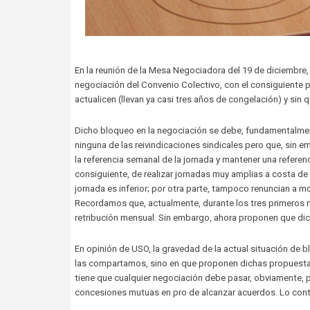
En la reunión de la Mesa Negociadora del 19 de diciembre,
negociación del Convenio Colectivo, con el consiguiente p
actualicen (llevan ya casi tres años de congelación) y sin
Dicho bloqueo en la negociación se debe, fundamentalment
ninguna de las reivindicaciones sindicales pero que, sin 
la referencia semanal de la jornada y mantener una referenc
consiguiente, de realizar jornadas muy amplias a costa de
jornada es inferior; por otra parte, tampoco renuncian a m
Recordamos que, actualmente, durante los tres primeros m
retribución mensual. Sin embargo, ahora proponen que dic
En opinión de USO, la gravedad de la actual situación de
las compartamos, sino en que proponen dichas propuestas
tiene que cualquier negociación debe pasar, obviamente, 
concesiones mutuas en pro de alcanzar acuerdos. Lo contr