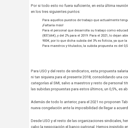
Por si todo esto no fuera suficiente, en esta última reu
en los tres siguientes puntos:
Para aquellos puestos de trabajo que actualmente tengan 
¡Faltaría más!
Para el personal que desarrolla su trabajo como educado
(837,66€), y del 2% para el 2019. Para el 2021, lo dejan 
900€, por lo que dicha subida del 3% es ficticia, ya que 
Para maestros y titulados, la subida propuesta es del 0,
Para USO y del resto de sindicatos, esta propuesta salaria
ni tan siquiera para el presente 2018, consolidando una con
categorías al SMI, salvo a maestros y resto de personal tit
las subidas propuestas para estos últimos, un 0,5%, es abs
Además de todo lo anterior, para el 2021 no proponen Tabla
nueva congelación ante la imposibilidad de llegar a acuer
Desde USO y el resto de las organizaciones sindicales, he
cabo la negociación el banco patronal. Hemos insistido en