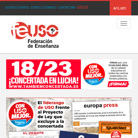
USO.ES
QUIÉNES SOMOS
·
DÓNDE ESTAMOS
·
CONTACTAR
·
AFÍLIATE
Menú