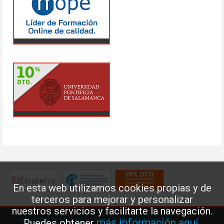
En esta web utilizamos cookies propias y de
terceros para mejorar y personalizar
nuestros servicios y facilitarte la navegación.
Aviso legal
·
Política de Cookies
·
Política de privacidad
más información aquí
Puedes obtener
.