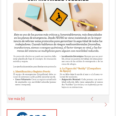
Anterior
Ver más [+]
Sigu