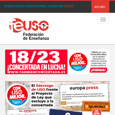
USO.ES
QUIÉNES SOMOS
·
DÓNDE ESTAMOS
·
CONTACTAR
·
AFÍLIATE
Menú