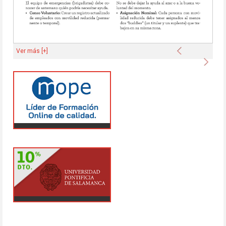
Anterior
Ver más [+]
Sigu