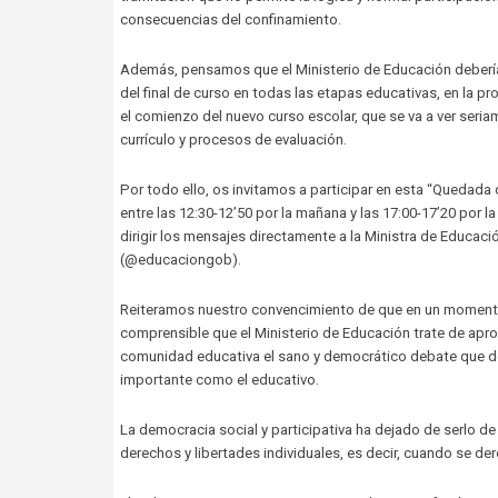
consecuencias del confinamiento.
Además, pensamos que el Ministerio de Educación debería d
del final de curso en todas las etapas educativas, en la 
el comienzo del nuevo curso escolar, que se va a ver seri
currículo y procesos de evaluación.
Por todo ello, os invitamos a participar en esta “Quedada d
entre las 12:30-12’50 por la mañana y las 17:00-17’20 por
dirigir los mensajes directamente a la Ministra de Educaci
(@educaciongob).
Reiteramos nuestro convencimiento de que en un momento 
comprensible que el Ministerio de Educación trate de aprov
comunidad educativa el sano y democrático debate que de
importante como el educativo.
La democracia social y participativa ha dejado de serlo 
derechos y libertades individuales, es decir, cuando se de