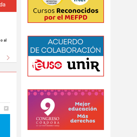
da
 al
Siguiente