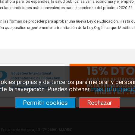
l ahora para los españoles, la salud pública, salvar la economía y el empleo y
er las condiciones más convenientes para el comienzo del próximo 2020-21.
on las formas de proceder para aprobar una nueva Ley de Educación. Hasta q
ón que paralice urgentemente la tramitación de la Ley Orgánica que Modifica 
okies propias y de terceros para mejorar y persona
más informació
arte la navegación. Puedes obtener
Permitir cookies
Rechazar
 Príncipe de Vergara, 13 · 7º 28001 MADRID