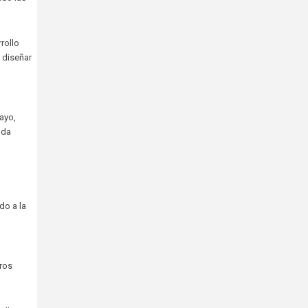
rollo
 diseñar
mayo,
nda
do a la
ros