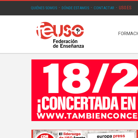
USO.ES
QUIÉNES SOMOS
·
DÓNDE ESTAMOS
·
CONTACTAR
·
FORMAC