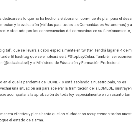
edicarse a lo que no ha hecho: a elaborar un convincente plan para el desar
promoción y la evaluación (válidas para todas las Comunidades Autónomas) y a
amente afectado por las consecuencias del coronavirus en su funcionamiento,
igital”, que se llevará a cabo especialmente en twitter. Tendrá lugar el 4 de 
 la tarde. El hashtag que se empleará será #StopLeyCelaá. También se recomie
ón (@celaaIsabel) y al Ministerio de Educación y Formación Profesional
en el que la pandemia del COVID-19 está asolando a nuestro país, no es
echar una situación así para acelerar la tramitación de la LOMLOE, sustrayen
be acompañar a la aprobación de toda ley, especialmente en un asunto tan
de manera efectiva y plena hasta que los ciudadanos recuperemos todos nuest
rogue el estado de alarma.