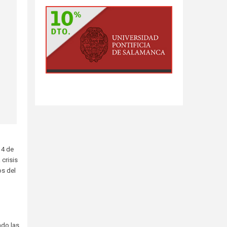
 4 de
crisis
os del
ndo las