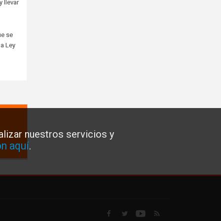
 llevar
ue se
la Ley
lizar nuestros servicios y
n aquí
.