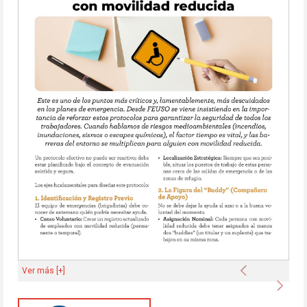
Anterior
Ver más [+]
Sigu