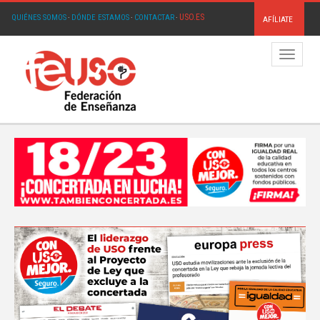
USO.ES
QUIÉNES SOMOS
·
DÓNDE ESTAMOS
·
CONTACTAR
·
AFÍLIATE
Menú