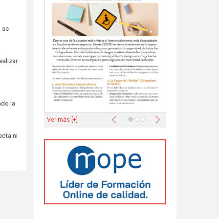
o se
ealizar
ndo la
Anterior
Siguiente
Ver más [+]
ecta ni