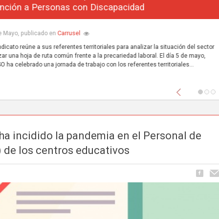
materia de clasificación profesional para el VIII Con
de Enseñanza Concertada
Carrusel
18 de Mayo, publicado en
Las organizaciones sindicales FSIE, USO y UGT han trasladado una nueva
propuesta en materia de clasificación profesional. Esta nueva propuesta
inc
nuevas aportaciones y mejoras sobre el documento inicialmente present
enriqueciendo el texto...
Anterior
a incidido la pandemia en el Personal de
) de los centros educativos