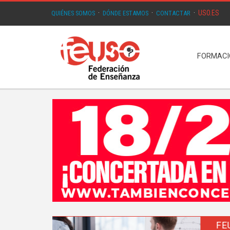
USO.ES
QUIÉNES SOMOS
·
DÓNDE ESTAMOS
·
CONTACTAR
·
FORMAC