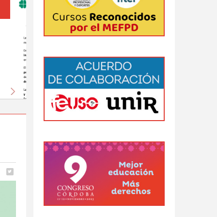
venio
orpora
ado
,
Siguiente