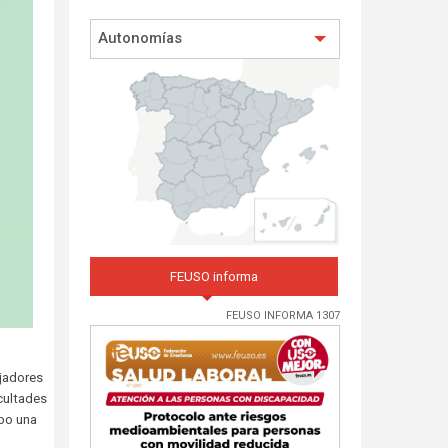
Autonomías
FEUSO informa
FEUSO INFORMA 1307
ajadores
icultades
abo una