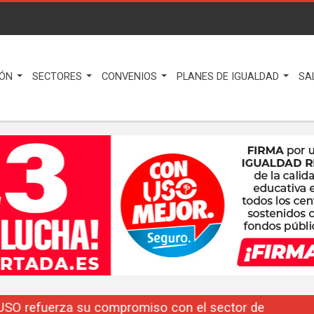
IÓN
SECTORES
CONVENIOS
PLANES DE IGUALDAD
SA
USO, FSIE y UGT trasladan una nueva propuesta en