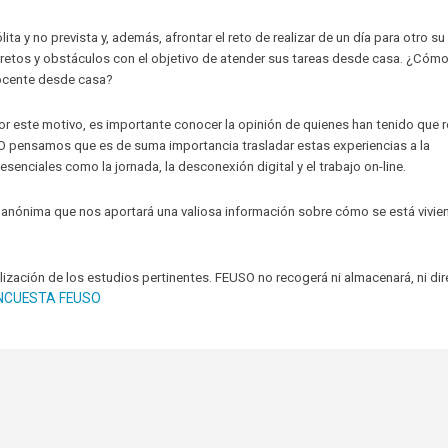
ta y no prevista y, además, afrontar el reto de realizar de un día para otro su
e retos y obstáculos con el objetivo de atender sus tareas desde casa. ¿Cóm
docente desde casa?
or este motivo, es importante conocer la opinión de quienes han tenido que r
O pensamos que es de suma importancia trasladar estas experiencias a la
esenciales como la jornada, la desconexión digital y el trabajo on-line.
anónima que nos aportará una valiosa información sobre cómo se está vivie
lización de los estudios pertinentes. FEUSO no recogerá ni almacenará, ni dir
NCUESTA FEUSO