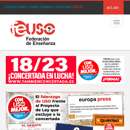
USO.ES
QUIÉNES SOMOS
·
DÓNDE ESTAMOS
·
CONTACTAR
·
AFÍLIATE
Menú