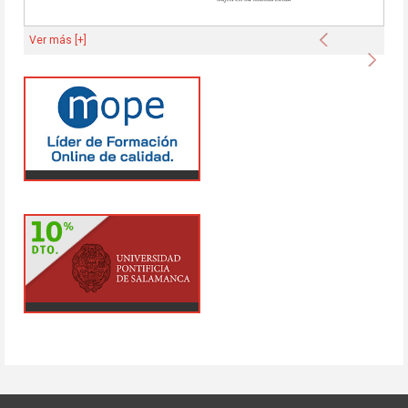
Anterior
Ver más [+]
Sigu