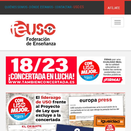
USO.ES
QUIÉNES SOMOS
·
DÓNDE ESTAMOS
·
CONTACTAR
·
AFÍLIATE
Menú