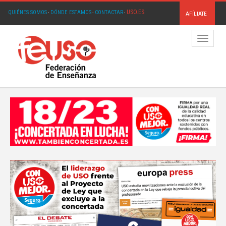
USO.ES
QUIÉNES SOMOS
·
DÓNDE ESTAMOS
·
CONTACTAR
·
AFÍLIATE
Menú