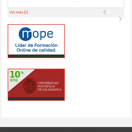
Anterior
Ver más [+]
Sigu