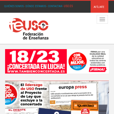
USO.ES
QUIÉNES SOMOS
·
DÓNDE ESTAMOS
·
CONTACTAR
·
AFÍLIATE
Menú