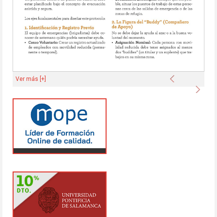
Anterior
Ver más [+]
Sigu