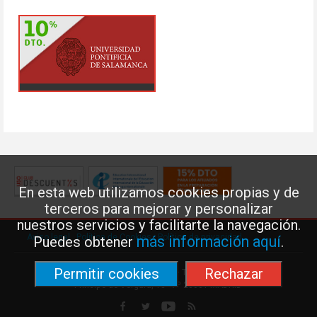
En esta web utilizamos cookies propias y de
terceros para mejorar y personalizar
nuestros servicios y facilitarte la navegación.
Aviso legal
·
Política de Cookies
·
Política de privacidad
más información aquí
Puedes obtener
.
Permitir cookies
Rechazar
Federación de Enseñanza de USO · Teléfono: 91 577 41 13 ·
Príncipe de Vergara, 13 · 7º 28001 MADRID