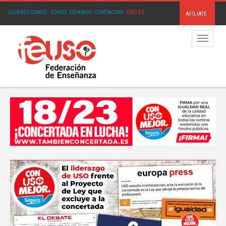
USO.ES
QUIÉNES SOMOS
·
DÓNDE ESTAMOS
·
CONTACTAR
·
AFÍLIATE
Menú