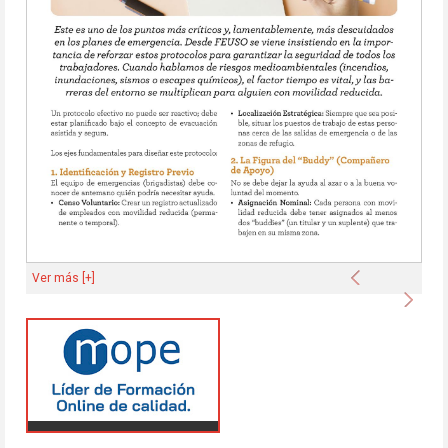
Anterior
Ver más [+]
Sigu