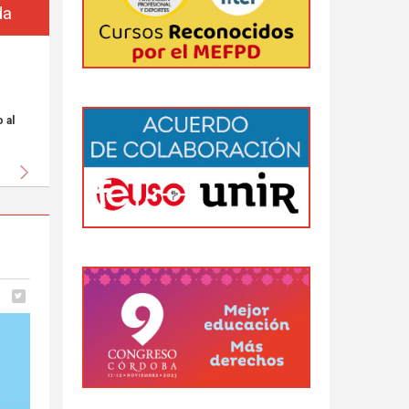
da
 al
Siguiente