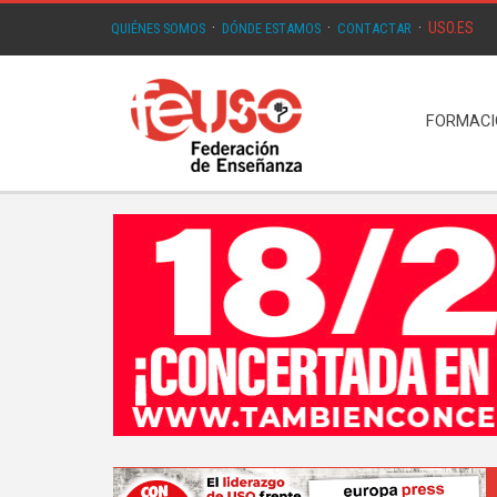
USO.ES
QUIÉNES SOMOS
·
DÓNDE ESTAMOS
·
CONTACTAR
·
FORMAC