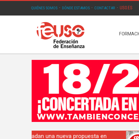
USO.ES
QUIÉNES SOMOS
·
DÓNDE ESTAMOS
·
CONTACTAR
·
FORMAC