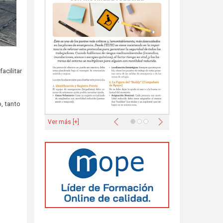
acilitar
, tanto
Anterior
Siguiente
Ver más [+]