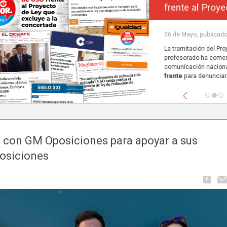
frente al Proyecto de Ley que excluye a la concerta
Carrusel
06 de Mayo, publicado en
La tramitación del Proyecto de Ley de reducción de la jornada lectiva del
profesorado ha comenzado a ocupar espacio en los principales medios de
comunicación nacionales.
FEUSO ha sido el primer sindicato en dar un paso
frente
para denunciar...
Anterior
 con GM Oposiciones para apoyar a sus
posiciones