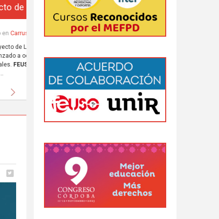
da
 al
Siguiente