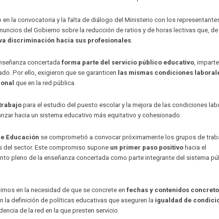
 en la convocatoria y la falta de diálogo del Ministerio con los representantes
uncios del Gobierno sobre la reducción de ratios y de horas lectivas que, de
a discriminación hacia sus profesionales
.
 enseñanza concertada
forma parte del servicio público educativo
, imparte
ado. Por ello, exigieron que se garanticen
las mismas condiciones laborale
ional
que en la red pública.
trabajo
para el estudio del puesto escolar y la mejora de las condiciones lab
vanzar hacia un sistema educativo más equitativo y cohesionado.
de Educación
se comprometió a convocar próximamente los grupos de traba
les del sector. Este compromiso supone
un primer paso positivo
hacia el
iento pleno de la enseñanza concertada como parte integrante del sistema pú
timos en la necesidad de que se concrete en
fechas y contenidos concret
n la definición de políticas educativas que aseguren la
igualdad de condici
ncia de la red en la que presten servicio.