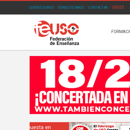
USO.ES
QUIÉNES SOMOS
·
DÓNDE ESTAMOS
·
CONTACTAR
·
FORMAC