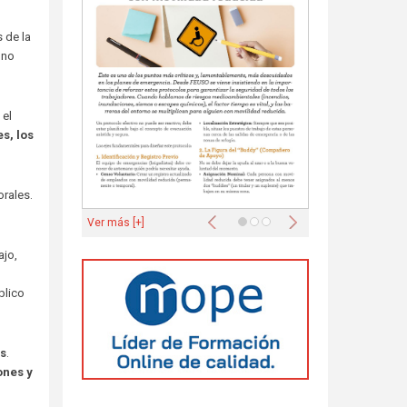
 de la
 no
 el
s, los
orales.
Anterior
Siguiente
Ver más [+]
jo,
blico
os
.
ones y