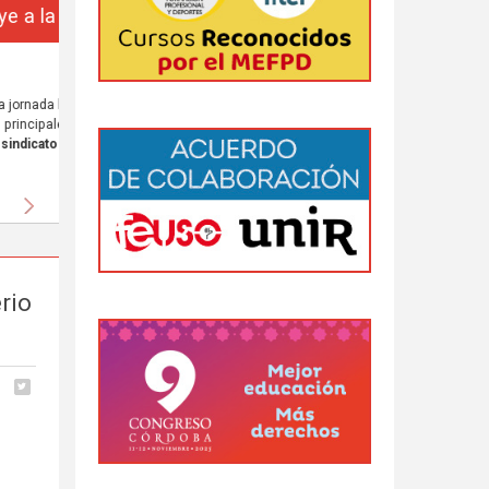
da
 al
Siguiente
rio