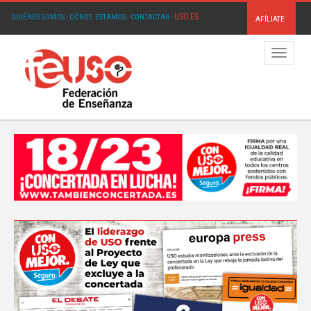
USO.ES
QUIÉNES SOMOS
·
DÓNDE ESTAMOS
·
CONTACTAR
·
AFÍLIATE
Menú