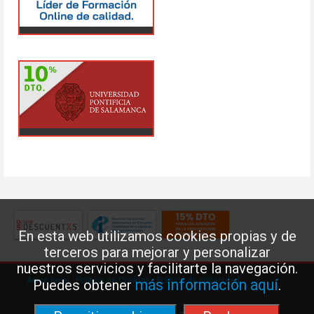
En esta web utilizamos cookies propias y de
terceros para mejorar y personalizar
nuestros servicios y facilitarte la navegación.
Aviso legal
·
Política de Cookies
·
Política de privacidad
más información aquí
Puedes obtener
.