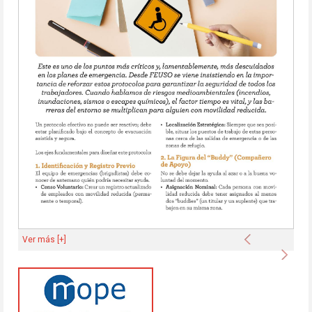
Anterior
Ver más [+]
Sigu