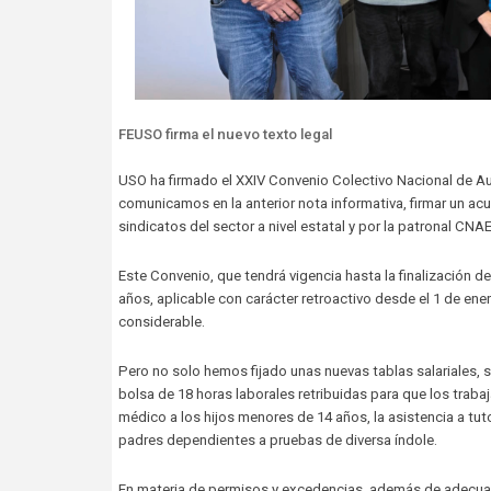
FEUSO firma el nuevo texto legal
USO ha firmado el XXIV Convenio Colectivo Nacional de A
comunicamos en la anterior nota informativa, firmar un ac
sindicatos del sector a nivel estatal y por la patronal CNAE
Este Convenio, que tendrá vigencia hasta la finalización de
años, aplicable con carácter retroactivo desde el 1 de ene
considerable.
Pero no solo hemos fijado unas nuevas tablas salariales,
bolsa de 18 horas laborales retribuidas para que los tra
médico a los hijos menores de 14 años, la asistencia a t
padres dependientes a pruebas de diversa índole.
En materia de permisos y excedencias, además de adecuar