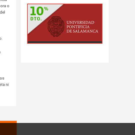
jora o
del
o.
a
los
ta ni