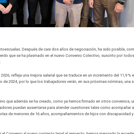
utoescuelas. Después de casi dos años de negociación, ha sido posible, co
uerdo que se ha plasmado en el nuevo Convenio Colectivo, suscrito por todos
.
 2026, refleja una mejora salarial que se traduce en un incremento del 11,9 % e
ro de 2024, por lo que los trabajadores verán, en sus próximas nóminas, una 
 sino que además se ha creado, como ya hemos firmado en otros convenios, u
bajadores puedan ausentarse para atender cuestiones tales como acompañar a
utorías de menores de 16 años, acompañamientos de hijos con discapacidad y
 el Convenio al nuevo contexto legal al respecto, hemos mejorado la excede