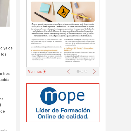
mo ya os
 los
Anterior
Siguiente
Ver más [+]
n tres
subida
na
l
 de
ncia