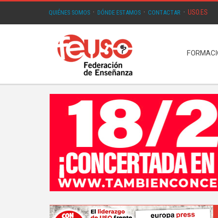
USO.ES
QUIÉNES SOMOS
·
DÓNDE ESTAMOS
·
CONTACTAR
·
FORMAC