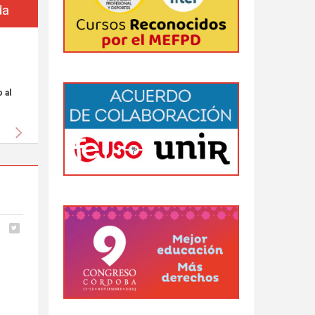
da
 al
Siguiente