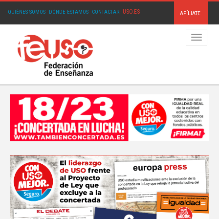
USO.ES
QUIÉNES SOMOS
·
DÓNDE ESTAMOS
·
CONTACTAR
·
AFÍLIATE
Menú