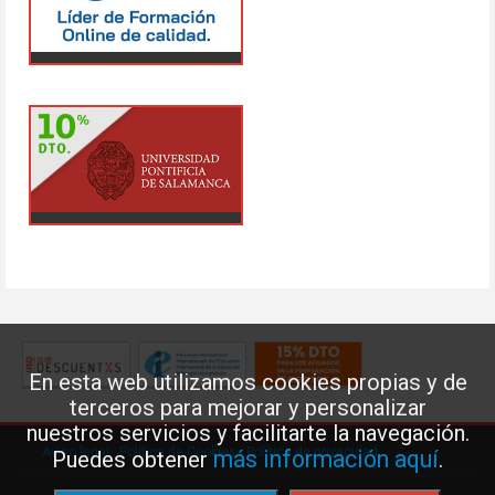
En esta web utilizamos cookies propias y de
terceros para mejorar y personalizar
nuestros servicios y facilitarte la navegación.
Aviso legal
·
Política de Cookies
·
Política de privacidad
más información aquí
Puedes obtener
.