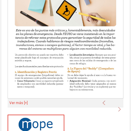
Anterior
Ver más [+]
Sigu