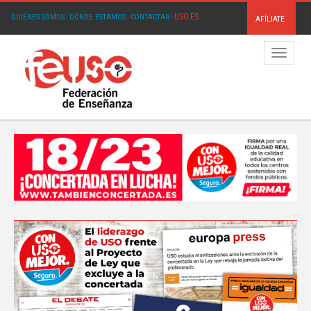
USO.ES
QUIÉNES SOMOS
·
DÓNDE ESTAMOS
·
CONTACTAR
·
AFÍLIATE
Menú