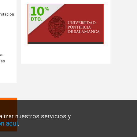
mitación
as
las
lizar nuestros servicios y
n aquí
.