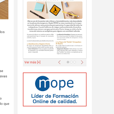
odos
Anterior
Siguiente
Ver más [+]
 se
sivas
co
ado que