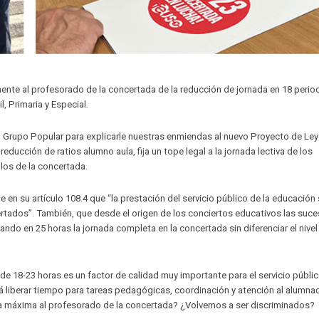
mente al profesorado de la concertada de la reducción de jornada en 18 peri
l, Primaria y Especial.
l Grupo Popular para explicarle nuestras enmiendas al nuevo Proyecto de Ley
ducción de ratios alumno aula, fija un tope legal a la jornada lectiva de los
los de la concertada.
n su artículo 108.4 que “la prestación del servicio público de la educación
certados”. También, que desde el origen de los conciertos educativos las suce
ndo en 25 horas la jornada completa en la concertada sin diferenciar el nivel
 de 18-23 horas es un factor de calidad muy importante para el servicio públi
rá liberar tiempo para tareas pedagógicas, coordinación y atención al alumn
da máxima al profesorado de la concertada? ¿Volvemos a ser discriminados?