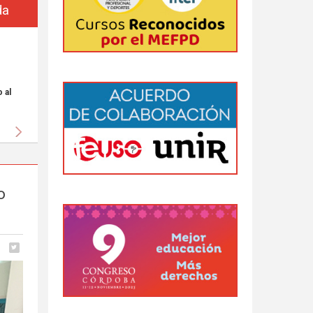
da
 al
Siguiente
o