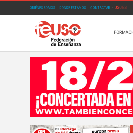
USO.ES
QUIÉNES SOMOS
·
DÓNDE ESTAMOS
·
CONTACTAR
·
FORMAC