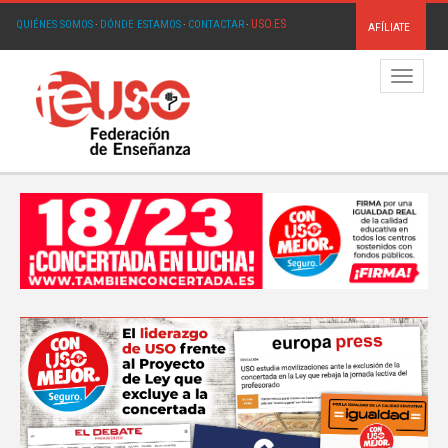
USO.ES
QUIÉNES SOMOS
·
DÓNDE ESTAMOS
·
CONTACTAR
·
AFÍLIATE
Menú