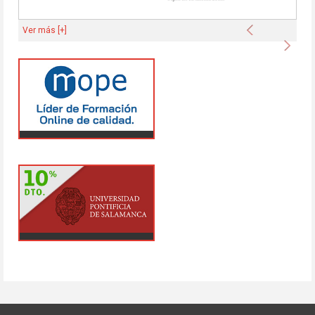
Anterior
Ver más [+]
Sigu